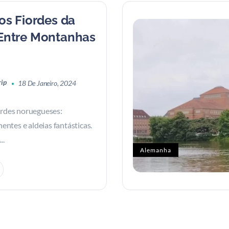
os Fiordes da
Entre Montanhas
rip
18 De Janeiro, 2024
ordes noruegueses:
ntes e aldeias fantásticas.
..
Alemanha