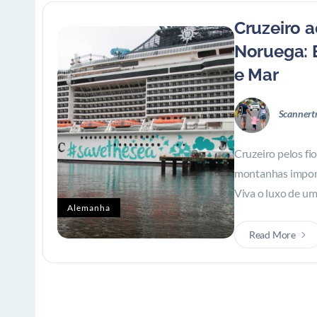
Cruzeiro a
Noruega: 
e Mar
Scannert
Cruzeiro pelos fi
montanhas impone
Viva o luxo de um.
Alemanha
Read More