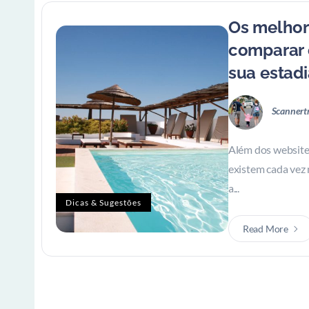
Os melhor
comparar 
sua estadi
Scannert
Além dos websites
existem cada vez
a...
Dicas & Sugestões
Read More