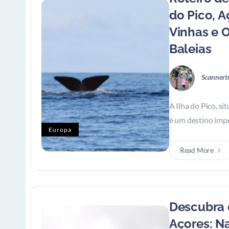
do Pico, A
Vinhas e 
Baleias
Scannert
A Ilha do Pico, s
é um destino impe
Europa
Read More
Descubra 
Açores: N