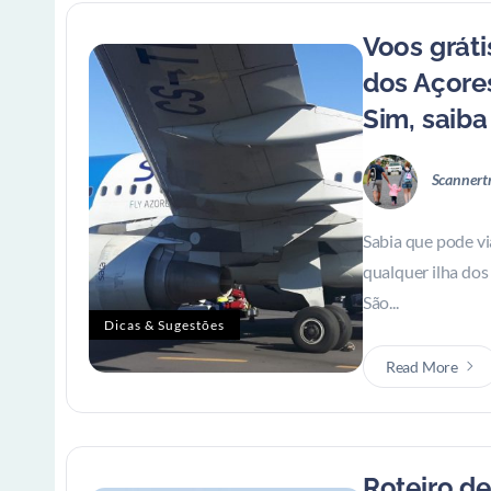
Voos gráti
dos Açores
Sim, saib
Scannert
Sabia que pode vi
qualquer ilha dos 
São...
Dicas & Sugestões
Read More
Roteiro de