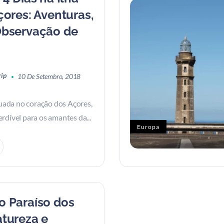
çores: Aventuras,
Observação de
rip
10 De Setembro, 2018
ituada no coração dos Açores,
rdível para os amantes da...
Europa
o Paraíso dos
atureza e