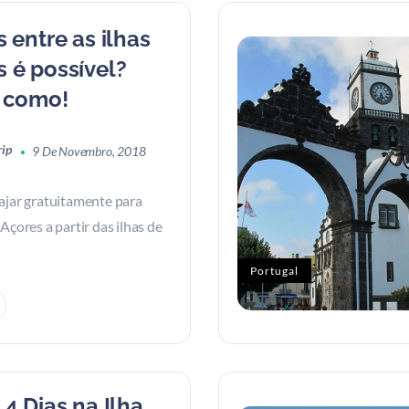
s entre as ilhas
 é possível?
a como!
rip
9 De Novembro, 2018
ajar gratuitamente para
Açores a partir das ilhas de
Portugal
 4 Dias na Ilha