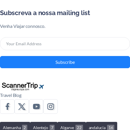
Subscreva a nossa mailing list
Venha Viajar connosco.
Subscribe
Travel Blog
Alemanha
2
Alentejo
7
Algarve
22
andalucia
16