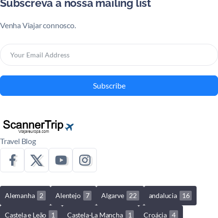
Subscreva a nossa mailing list
Venha Viajar connosco.
Subscribe
Travel Blog
Alemanha
2
Alentejo
7
Algarve
22
andalucia
16
Castela e Leão
1
Castela-La Mancha
1
Croácia
4