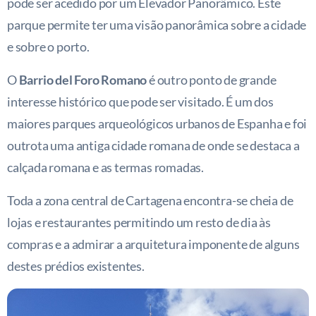
pode ser acedido por um Elevador Panorâmico. Este
parque permite ter uma visão panorâmica sobre a cidade
e sobre o porto.
O
Barrio del Foro Romano
é outro ponto de grande
interesse histórico que pode ser visitado. É um dos
maiores parques arqueológicos urbanos de Espanha e foi
outrota uma antiga cidade romana de onde se destaca a
calçada romana e as termas romadas.
Toda a zona central de Cartagena encontra-se cheia de
lojas e restaurantes permitindo um resto de dia às
compras e a admirar a arquitetura imponente de alguns
destes prédios existentes.