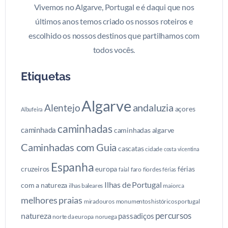
Vivemos no Algarve, Portugal e é daqui que nos
últimos anos temos criado os nossos roteiros e
escolhido os nossos destinos que partilhamos com
todos vocês.
Etiquetas
Algarve
andaluzia
Alentejo
açores
Albufeira
caminhadas
caminhada
caminhadas algarve
Caminhadas com Guia
cascatas
cidade
costa vicentina
Espanha
cruzeiros
europa
férias
faro
fiordes
faial
férias
Ilhas de Portugal
com a natureza
ilhas baleares
maiorca
melhores praias
miradouros
monumentos históricos portugal
percursos
natureza
passadiços
norte da europa
noruega