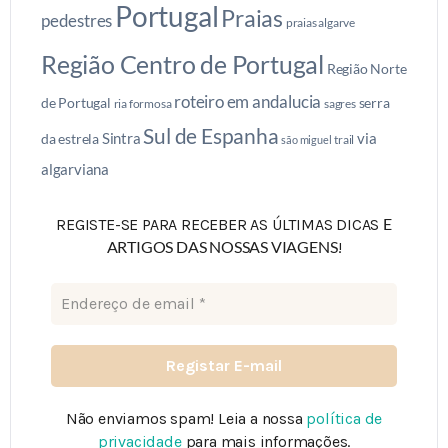
Portugal
Praias
pedestres
praias algarve
Região Centro de Portugal
Região Norte
roteiro em andalucia
de Portugal
serra
ria formosa
sagres
Sul de Espanha
Sintra
via
da estrela
trail
são miguel
algarviana
E
REGISTE-SE PARA RECEBER AS ÚLTIMAS DICAS
ARTIGOS DAS NOSSAS VIAGENS
!
Não enviamos spam! Leia a nossa
política de
privacidade
para mais informações.