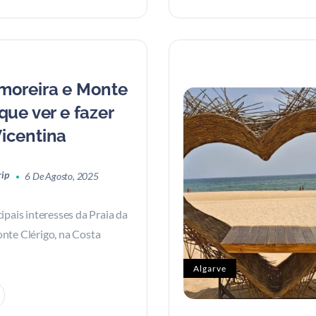
Amoreira e Monte
 que ver e fazer
Vicentina
rip
6 De Agosto, 2025
ipais interesses da Praia da
nte Clérigo, na Costa
Algarve