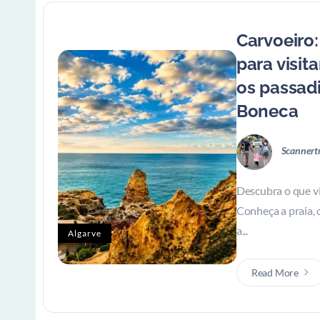
Carvoeiro
para visitar
os passadi
Boneca
Scannert
Descubra o que vi
Conheça a praia, 
a...
Algarve
Read More