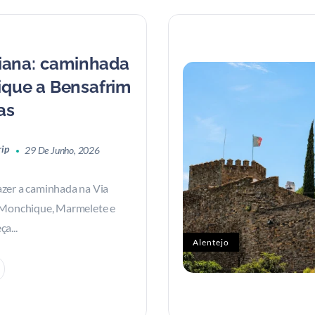
viana: caminhada
que a Bensafrim
as
rip
29 De Junho, 2026
zer a caminhada na Via
 Monchique, Marmelete e
a...
Alentejo