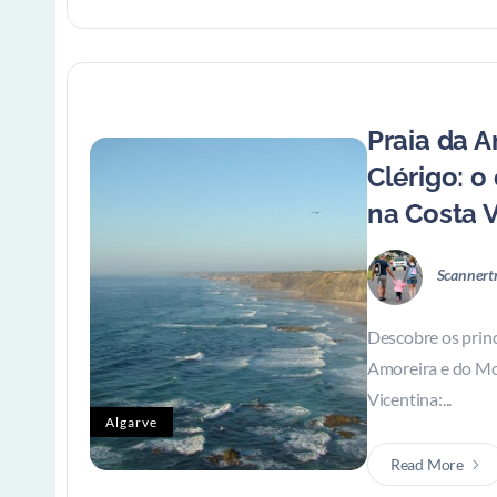
Praia da 
Clérigo: o
na Costa 
Scannert
Descobre os princ
Amoreira e do Mo
Vicentina:...
Algarve
Read More