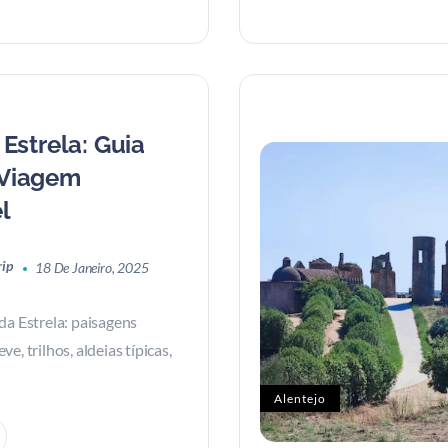
 Estrela: Guia
 Viagem
l
rip
18 De Janeiro, 2025
da Estrela: paisagens
e, trilhos, aldeias típicas,
Alentejo