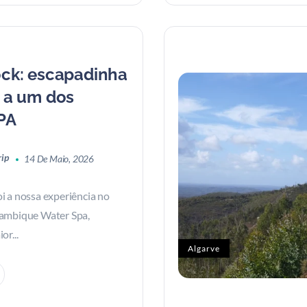
ck: escapadinha
 a um dos
PA
rip
14 De Maio, 2026
i a nossa experiência no
ambique Water Spa,
or...
Algarve