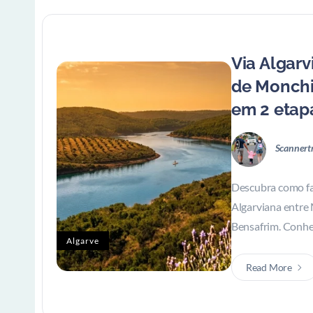
Via Algar
de Monchi
em 2 etap
Scannert
Descubra como fa
Algarviana entre
Bensafrim. Conheç
Algarve
Read More