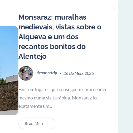
Monsaraz: muralhas
medievais, vistas sobre o
Alqueva e um dos
recantos bonitos do
Alentejo
Scannertrip
26 De Maio, 2026
Existem lugares que conseguem surpreender
mesmo numa visita rápida. Monsaraz foi
exatamente um...
Read More