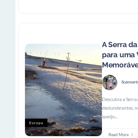
A Serra da
para uma
Memoráve
Scannert
Descubra a Serra 
deslumbrantes, nev
queijo...
Europa
Read More