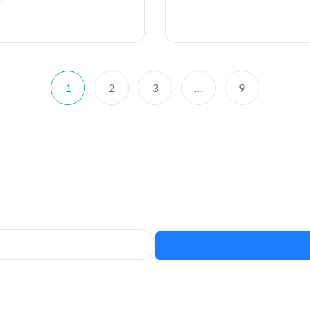
1
2
3
…
9