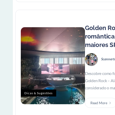
Golden Ro
romântica
maiores S
Scannert
Descobre como fo
Golden Rock – Al
considerado o mai
Dicas & Sugestões
Read More