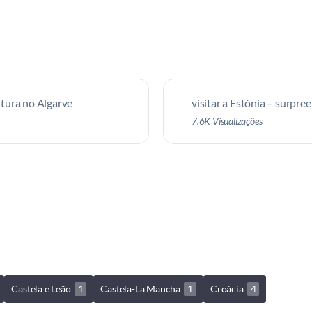
tura no Algarve
visitar a Estónia – surpre
7.6K Visualizações
Castela e Leão
1
Castela-La Mancha
1
Croácia
4