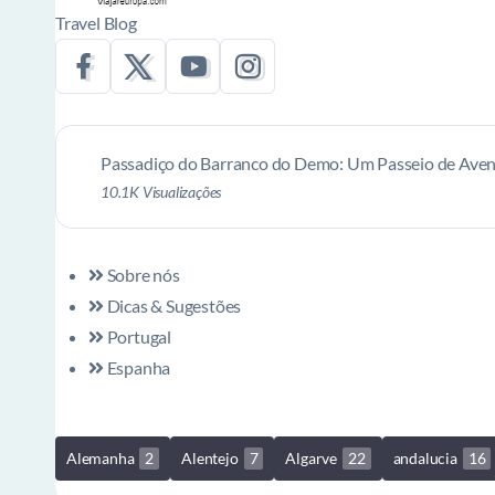
Travel Blog
Passadiço do Barranco do Demo: Um Passeio de Aven
10.1K Visualizações
Sobre nós
Dicas & Sugestões
Portugal
Espanha
Alemanha
2
Alentejo
7
Algarve
22
andalucia
16