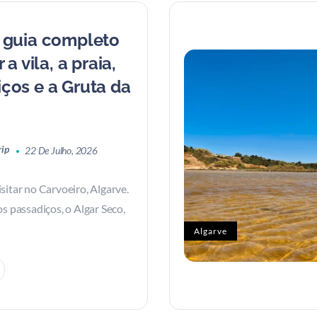
: guia completo
 a vila, a praia,
ços e a Gruta da
rip
22 De Julho, 2026
sitar no Carvoeiro, Algarve.
os passadiços, o Algar Seco,
Algarve