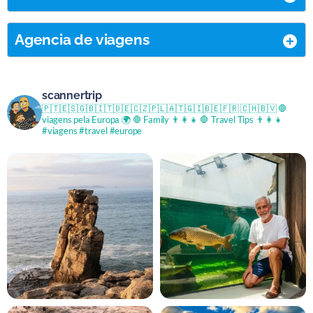
Agencia de viagens
scannertrip
🇵🇹🇪🇸🇬🇧🇮🇹🇩🇪🇨🇿🇵🇱🇦🇹🇬🇮🇧🇪🇫🇷 🇨🇭🇧🇻
🛑
viagens pela Europa 🌍
🛑 Family 👨‍👩‍👧
🛑 Travel Tips 👨‍👩‍👧
#viagens #travel #europe