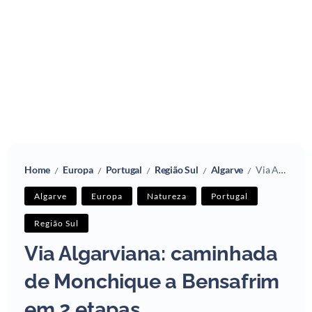
Home
Europa
Portugal
Região Sul
Algarve
Via Algarviana: caminhada de Monchique a Bensafrim em 2 etapas
/
/
/
/
/
Algarve
Europa
Natureza
Portugal
Região Sul
Via Algarviana: caminhada
de Monchique a Bensafrim
em 2 etapas