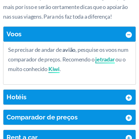
mais por isso e serão certamente dicas que o apoiarão
nas suas viagens. Para nós faz toda a diferença!
Voos
Se precisar de andar de
avião
, pesquise os voos num
comparador de preços. Recomendo o
jetradar
ou o
muito conhecido
Kiwi
.
Hotéis
Comparador de preços
Rent a car