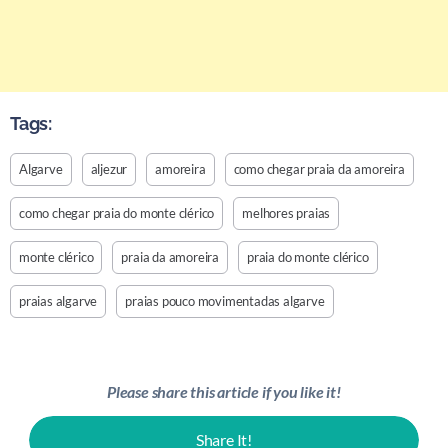
Tags:
Algarve
aljezur
amoreira
como chegar praia da amoreira
como chegar praia do monte clérico
melhores praias
monte clérico
praia da amoreira
praia do monte clérico
praias algarve
praias pouco movimentadas algarve
Please share this article if you like it!
Share It!