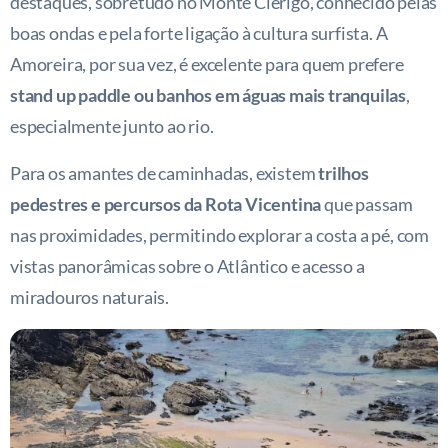
destaques, sobretudo no Monte Clérigo, conhecido pelas
boas ondas e pela forte ligação à cultura surfista. A
Amoreira, por sua vez, é excelente para quem prefere
stand up paddle ou banhos em águas mais tranquilas
,
especialmente junto ao rio.
Para os amantes de caminhadas, existem
trilhos
pedestres e percursos da Rota Vicentina
que passam
nas proximidades, permitindo explorar a costa a pé, com
vistas panorâmicas sobre o Atlântico e acesso a
miradouros naturais.