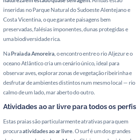
natureza em estado quase selvagem
. Ambas estão
inseridas no Parque Natural do Sudoeste Alentejano e
Costa Vicentina, o que garante paisagens bem
preservadas, falésias imponentes, dunas protegidas e
uma biodiversidade rica.
Na
Praia da Amoreira
, o encontro entre o rio Aljezur e o
oceano Atlântico cria um cenário único, ideal para
observar aves, explorar zonas de vegetação ribeirinha e
desfrutar de ambientes distintos num mesmo local — rio
calmo de um lado, mar aberto do outro.
Atividades ao ar livre para todos os perfis
Estas praias são particularmente atrativas para quem
procura
atividades ao ar livre
. O surf é um dos grandes