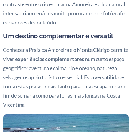
contraste entre o rio e o mar na Amoreira e a luz natural
intensa criam cenários muito procurados por fotógrafos
e criadores de conteúdo.
Um destino complementar e versátil
Conhecer a Praia da Amoreira e o Monte Clérigo permite
viver
experiências complementares
num curto espaço
geográfico: aventura e calma, rio e oceano, natureza
selvagem e apoio turístico essencial. Esta versatilidade
torna estas praias ideais tanto para uma escapadinha de
fim de semana como para férias mais longas na Costa
Vicentina.