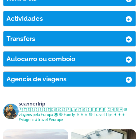
Actividades
Transfers
Autocarro ou comboio
Agencia de viagens
scannertrip
🇵🇹🇪🇸🇬🇧🇮🇹🇩🇪🇨🇿🇵🇱🇦🇹🇬🇮🇧🇪🇫🇷 🇨🇭🇧🇻
🛑
viagens pela Europa 🌍
🛑 Family 👨‍👩‍👧
🛑 Travel Tips 👨‍👩‍👧
#viagens #travel #europe