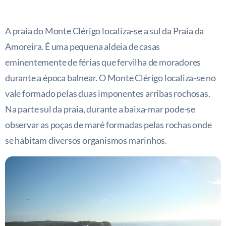
A praia do Monte Clérigo localiza-se a sul da Praia da
Amoreira. É uma pequena aldeia de casas
eminentemente de férias que fervilha de moradores
durante a época balnear. O Monte Clérigo localiza-se no
vale formado pelas duas imponentes arribas rochosas.
Na parte sul da praia, durante a baixa-mar pode-se
observar as poças de maré formadas pelas rochas onde
se habitam diversos organismos marinhos.