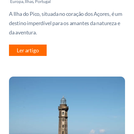
Europa
,
Ilhas
,
Portugal
A Ilha do Pico, situada no coração dos Açores, é um
destino imperdível para os amantes da natureza e
da aventura.
Ler artigo