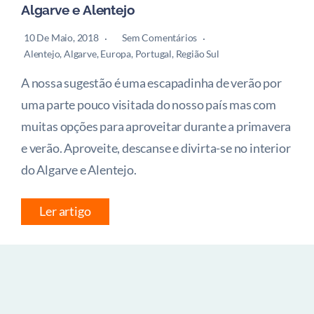
Algarve e Alentejo
10 De Maio, 2018
Sem Comentários
Alentejo
,
Algarve
,
Europa
,
Portugal
,
Região Sul
A nossa sugestão é uma escapadinha de verão por
uma parte pouco visitada do nosso país mas com
muitas opções para aproveitar durante a primavera
e verão. Aproveite, descanse e divirta-se no interior
do Algarve e Alentejo.
Ler artigo