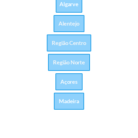
Algarve
Alentejo
Região Centro
Região Norte
Açores
Madeira