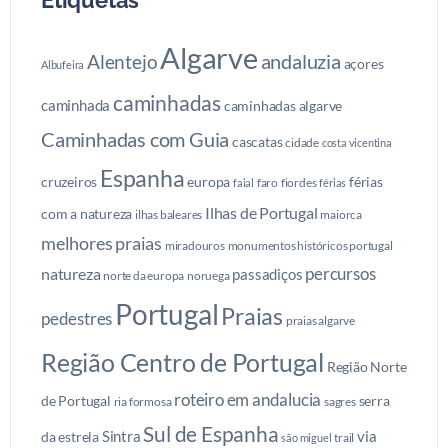
Etiquetas
Algarve
andaluzia
Alentejo
açores
Albufeira
caminhadas
caminhada
caminhadas algarve
Caminhadas com Guia
cascatas
cidade
costa vicentina
Espanha
cruzeiros
europa
férias
faro
fiordes
faial
férias
Ilhas de Portugal
com a natureza
ilhas baleares
maiorca
melhores praias
miradouros
monumentos históricos portugal
percursos
natureza
passadiços
norte da europa
noruega
Portugal
Praias
pedestres
praias algarve
Região Centro de Portugal
Região Norte
roteiro em andalucia
de Portugal
serra
ria formosa
sagres
Sul de Espanha
Sintra
via
da estrela
trail
são miguel