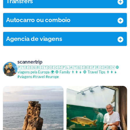
Transfers
Autocarro ou comboio
Agencia de viagens
scannertrip
🇵🇹🇪🇸🇬🇧🇮🇹🇩🇪🇨🇿🇵🇱🇦🇹🇬🇮🇧🇪🇫🇷 🇨🇭🇧🇻
🛑
viagens pela Europa 🌍
🛑 Family 👨‍👩‍👧
🛑 Travel Tips 👨‍👩‍👧
#viagens #travel #europe