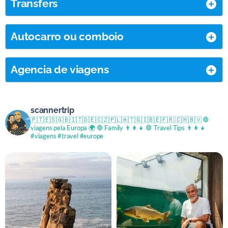
Transfers
Autocarro ou comboio
Agencia de viagens
scannertrip
🇵🇹🇪🇸🇬🇧🇮🇹🇩🇪🇨🇿🇵🇱🇦🇹🇬🇮🇧🇪🇫🇷 🇨🇭🇧🇻
🛑
viagens pela Europa 🌍
🛑 Family 👨‍👩‍👧
🛑 Travel Tips 👨‍👩‍👧
#viagens #travel #europe