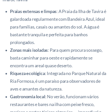
Praias extensas e limpas
: A Praia da Ilha de Tavira é
galardoada regularmente com Bandeira Azul, ideal
para famílias, casais ou amantes do sol. A água é
bastante tranquila e perfeita para banhos
prolongados.
Zonas mais isoladas
: Para quem procura sossego,
basta caminhar para oeste e rapidamente se
encontra um areal quase deserto.
Riqueza ecológica
: Integrada no Parque Natural da
Ria Formosa, é um paraíso para observadores de
aves e amantes da natureza.
Gastronomia local
: No verão, funcionam vários
restaurantes e bares na ilha com peixe fresco,