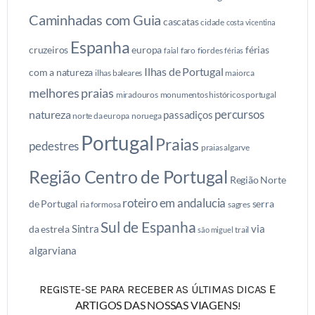
Caminhadas com Guia
cascatas
cidade
costa vicentina
Espanha
cruzeiros
europa
férias
faro
fiordes
faial
férias
Ilhas de Portugal
com a natureza
ilhas baleares
maiorca
melhores praias
miradouros
monumentos históricos portugal
percursos
natureza
passadiços
norte da europa
noruega
Portugal
Praias
pedestres
praias algarve
Região Centro de Portugal
Região Norte
roteiro em andalucia
de Portugal
serra
ria formosa
sagres
Sul de Espanha
Sintra
via
da estrela
trail
são miguel
algarviana
E
REGISTE-SE PARA RECEBER AS ÚLTIMAS DICAS
ARTIGOS DAS NOSSAS VIAGENS
!