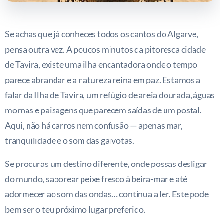
Se achas que já conheces todos os cantos do Algarve,
pensa outra vez. A poucos minutos da pitoresca cidade
de Tavira, existe uma ilha encantadora onde o tempo
parece abrandar e a natureza reina em paz. Estamos a
falar da Ilha de Tavira, um refúgio de areia dourada, águas
mornas e paisagens que parecem saídas de um postal.
Aqui, não há carros nem confusão — apenas mar,
tranquilidade e o som das gaivotas.
Se procuras um destino diferente, onde possas desligar
do mundo, saborear peixe fresco à beira-mar e até
adormecer ao som das ondas… continua a ler. Este pode
bem ser o teu próximo lugar preferido.