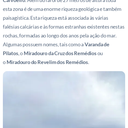
Carvoeiro
. Além do farol de 27 metros de altura toda
esta zona é de uma enorme riqueza geológica e também
paisagística. Esta riqueza está associada às várias
falésias calcárias e às formas estranhas existentes nestas
rochas, formadas ao longo dos anos pela ação do mar.
Algumas possuem nomes, tais como a
Varanda de
Pilatos
, o
Miradouro da Cruz dos Remédios
ou
o
Miradouro do Revelim dos Remédios
.