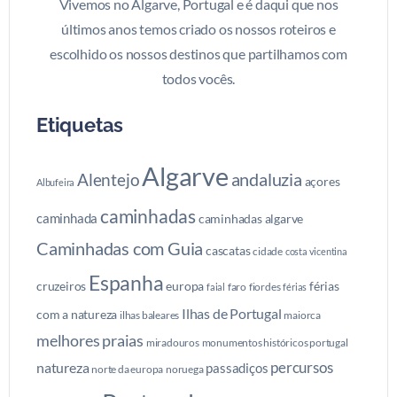
Vivemos no Algarve, Portugal e é daqui que nos
últimos anos temos criado os nossos roteiros e
escolhido os nossos destinos que partilhamos com
todos vocês.
Etiquetas
Algarve
andaluzia
Alentejo
açores
Albufeira
caminhadas
caminhada
caminhadas algarve
Caminhadas com Guia
cascatas
cidade
costa vicentina
Espanha
cruzeiros
europa
férias
faro
fiordes
faial
férias
Ilhas de Portugal
com a natureza
ilhas baleares
maiorca
melhores praias
miradouros
monumentos históricos portugal
percursos
natureza
passadiços
norte da europa
noruega