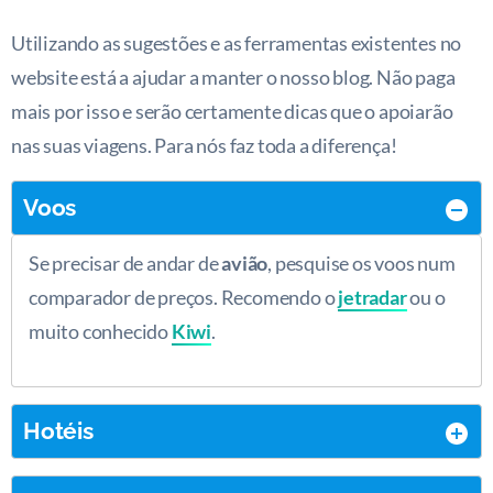
Utilizando as sugestões e as ferramentas existentes no
website está a ajudar a manter o nosso blog. Não paga
mais por isso e serão certamente dicas que o apoiarão
nas suas viagens. Para nós faz toda a diferença!
Voos
Se precisar de andar de
avião
, pesquise os voos num
comparador de preços. Recomendo o
jetradar
ou o
muito conhecido
Kiwi
.
Hotéis