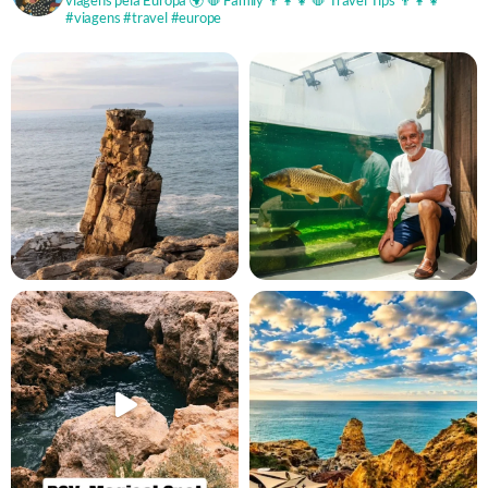
viagens pela Europa 🌍
🛑 Family 👨‍👩‍👧
🛑 Travel Tips 👨‍👩‍👧
#viagens #travel #europe