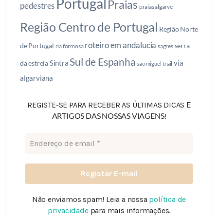
Portugal
Praias
pedestres
praias algarve
Região Centro de Portugal
Região Norte
roteiro em andalucia
de Portugal
serra
ria formosa
sagres
Sul de Espanha
Sintra
via
da estrela
trail
são miguel
algarviana
E
REGISTE-SE PARA RECEBER AS ÚLTIMAS DICAS
ARTIGOS DAS NOSSAS VIAGENS
!
Não enviamos spam! Leia a nossa
política de
privacidade
para mais informações.