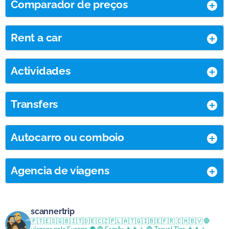
Comparador de preços
Rent a car
Actividades
Transfers
Autocarro ou comboio
Agencia de viagens
scannertrip
🇵🇹🇪🇸🇬🇧🇮🇹🇩🇪🇨🇿🇵🇱🇦🇹🇬🇮🇧🇪🇫🇷 🇨🇭🇧🇻
🛑